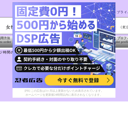
重要説明事項
メールカウンセリング
ご意見・ご質問・Q&A
プライ
利用方法
ご予約・予約受付日時
安心・信頼への取組
山下武蔵 プロフ
to order
reservation
quality control
therapist profi
ジ時間の短縮（ショートコース）
[PR] この広告は3ヶ月以上更新がないため表示されています。
ホームページを更新後24時間以内に表示されなくなります。