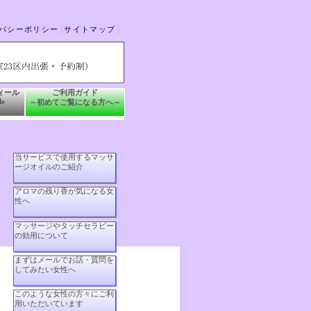
バシーポリシー
サイトマップ
ィール
ご利用ガイド
le
～初めてご覧になる方へ～
当サービスで使用するマッサ
ージオイルのご紹介
アロマの残り香が気になる女
性へ
マッサージやタッチセラピー
の効用について
まずはメールでお話・質問を
してみたい女性へ
このような女性の方々にご利
用いただいています