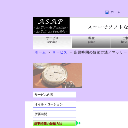
ホーム
サービス
料金
ご
service
price
how 
ホーム
＞
サービス
＞ 所要時間の短縮方法／マッサー
サービス内容
オイル・ローション
所要時間
所要時間の短縮方法